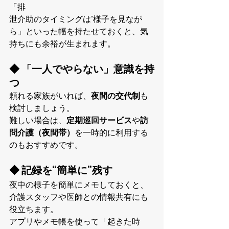
「排
泄介助のタイミングは“様子を見なが
ら」といった幅を持たせておくと、気
持ちにも余裕が生まれます。
◆ 「一人でやらない」意識を持
つ
頼れる家族がいれば、
夜間の交代制
も
検討しましょう。
難しい場合は、
定期巡回サービス
や
訪
問介護（夜間帯）
を一時的に利用する
のもおすすめです。
◆ 記録を“簡単に”残す
夜中の様子を簡単にメモしておくと、
介護スタッフや医師との情報共有にも
役立ちます。
アプリやメモ帳を使って「起きた時