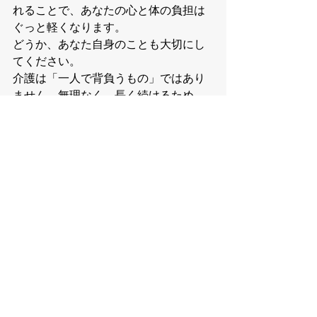
れることで、あなたの心と体の負担は
ぐっと軽くなります。
どうか、あなた自身のことも大切にし
てください。
介護は「一人で背負うもの」ではあり
ません。無理なく、長く続けるため
に。
今日からできる小さな工夫、始めてみ
ませんか？
 お困り事はご相談くださ
い！ 
有限会社ファーストケア
では、福祉用
具のレンタル・販売から、バリアフリ
ーリフォームまで、ご家族の暮らしに
寄り添ったご提案を行っております。
もし、「自宅に手すりをつけたい」