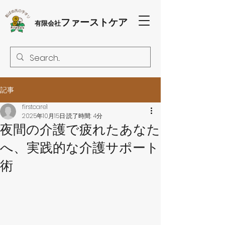
ファーストケア
有限会社
記事
firstcare1
2025年10月15日
読了時間: 4分
夜間の介護で疲れたあなた
へ、実践的な介護サポート
術