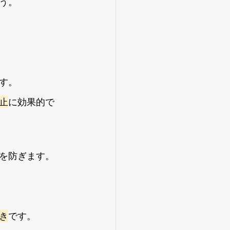
う。
す。
止
に効果的で
を防ぎます。
き
です。