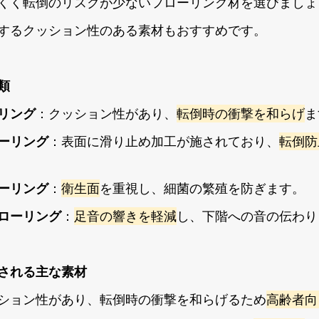
くく転倒のリスクが少ないフローリング材を選びましょ
するクッション性のある素材もおすすめです。
類
リング
：クッション性があり、
転倒時の衝撃を和らげ
ま
ーリング
：表面に滑り止め加工が施されており、
転倒防
ーリング
：
衛生面
を重視し、細菌の繁殖を防ぎます。
ローリング
：
足音の響きを軽減
し、下階への音の伝わり
される主な素材
ション性があり、転倒時の衝撃を和らげるため
高齢者向