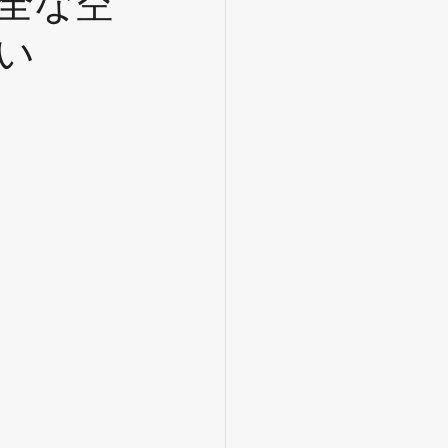
全な空
い