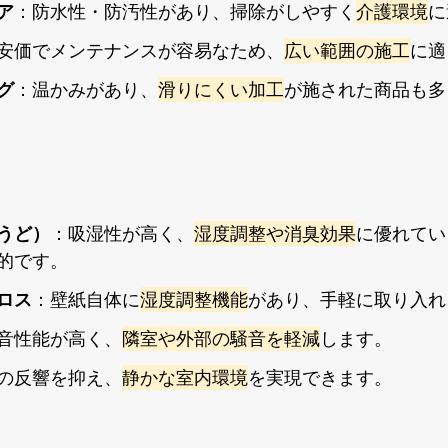
ア
：防水性・防汚性があり、掃除がしやすく
介護環境
に
安価でメンテナンスが容易なため、
広い範囲の施工
に適
グ
：温かみがあり、
滑りにくい加工
が施された商品も多
うど）
：吸湿性が高く、
湿度調整や消臭効果
に優れてい
的です。
ロス
：壁紙自体に
湿度調整機能
があり、手軽に取り入れ
音性能が高く、
隣室や外部の騒音を軽減
します。
の反響を抑え、
静かな室内環境
を実現できます。