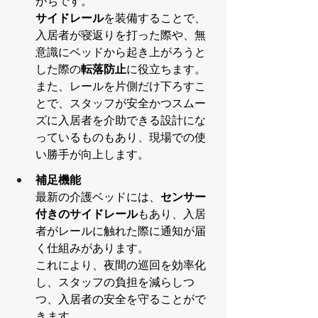
がちです。
サイドレール
を装備することで、
入居者が寝返りを打った際や、無
意識にベッドから起き上がろうと
した際の
転落防止
に役立ちます。
また、レールを片側だけ下ろすこ
とで、スタッフが安全かつスムー
ズに入居者を介助できる設計にな
っているものもあり、現場での使
い勝手が向上します。
補足機能
最新の介護ベッドには、
センサー
付きのサイドレール
もあり、入居
者がレールに触れた際に通知が届
く仕組みがあります。
これにより、夜間の巡回を効率化
し、スタッフの負担を減らしつ
つ、入居者の安全を守ることがで
きます。